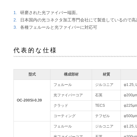
研磨された光ファイバー端面。
日本国内の光コネクタ加工専門会社にて製造しているので高
各種フェルールと光ファイバーに対応可
代表的な仕様
型式
構成部材
材質
フェルール
ジルコニア
φ1.25, 
光ファイバーコア
石英
φ200μm
OC-200SI-0.39
クラッド
TECS
φ225μ
コーティング
テフゼル
φ500μ
フェルール
ジルコニア
φ1.25, 
光ファイバーコア
石英
φ200μm